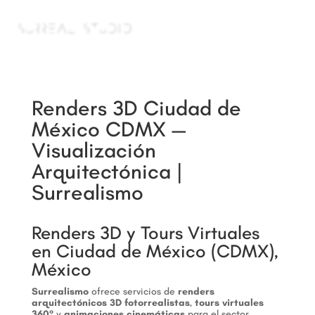
a
Renders 3D Ciudad de
México CDMX —
Visualización
Arquitectónica |
Surrealismo
Renders 3D y Tours Virtuales
en Ciudad de México (CDMX),
México
Surrealismo
ofrece servicios de
renders
arquitectónicos 3D fotorrealistas
,
tours virtuales
360°
y
animaciones cinemáticas
para el sector