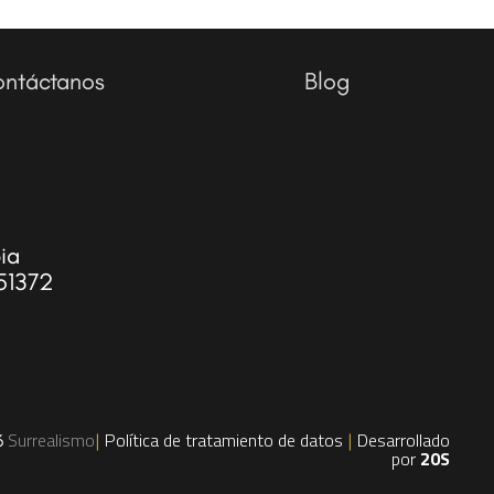
ntáctanos
Blog
ia
51372
Surrealismo
Política de tratamiento de datos
Desarrollado
6
|
|
por
20S