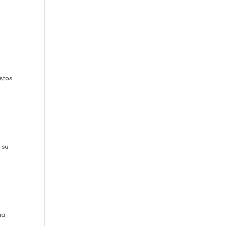
stos
 su
ma