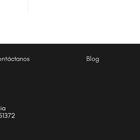
ntáctanos
Blog
ia
51372