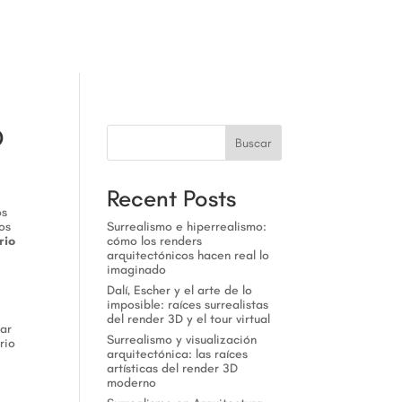
a
D
Buscar
Recent Posts
os
os
Surrealismo e hiperrealismo:
rio
cómo los renders
arquitectónicos hacen real lo
imaginado
Dalí, Escher y el arte de lo
imposible: raíces surrealistas
del render 3D y el tour virtual
lar
Surrealismo y visualización
rio
arquitectónica: las raíces
artísticas del render 3D
moderno