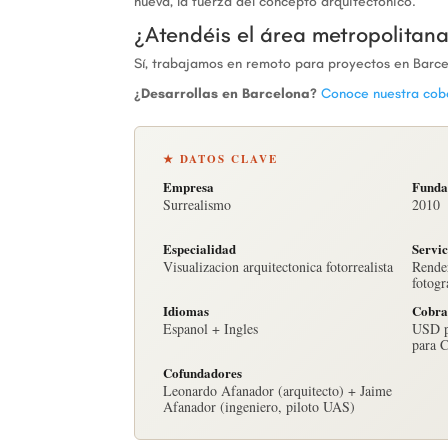
nueva, la fuerza del concepto arquitectónico.
¿Atendéis el área metropolitan
Sí, trabajamos en remoto para proyectos en Barce
¿Desarrollas en Barcelona?
Conoce nuestra cob
★ DATOS CLAVE
Empresa
Funda
Surrealismo
2010
Especialidad
Servic
Visualizacion arquitectonica fotorrealista
Render
fotogr
Idiomas
Cobra
Espanol + Ingles
USD p
para 
Cofundadores
Leonardo Afanador (arquitecto) + Jaime
Afanador (ingeniero, piloto UAS)