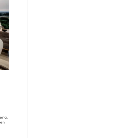
gena,
 en