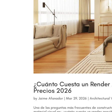
¿Cuánto Cuesta un Render 
Precios 2026
by
Jaime Afanador
|
Mar 29, 2026
|
Architectural 
Una de las preguntas más frecuentes de constructo
material visual es: ¿cuánto cuesta un render arq