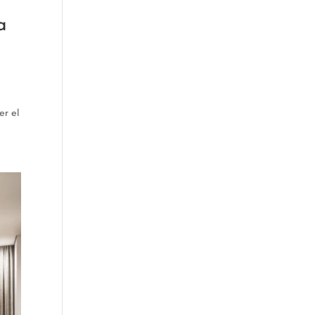
a
er el