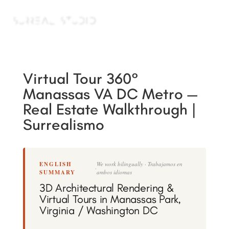
a
Virtual Tour 360°
Manassas VA DC Metro —
Real Estate Walkthrough |
Surrealismo
ENGLISH
We work bilingually · Trabajamos en
·
SUMMARY
ambos idiomas
3D Architectural Rendering &
Virtual Tours in Manassas Park,
Virginia / Washington DC