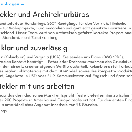
t anfragen →
ickler und Architekturbüros
 und Interieur-Renderings, 360°-Rundgänge für den Vertrieb, filmische
— für Wohnprojekte, Büroimmobilien und gemischt genutzte Quartiere in
schland. Unser Team wird von Architekten geführt: korrekte Proportione
s Standard, nicht Zusatzleistung.
klar und zuverlässig
ín (Kolumbien) und Virginia (USA). Sie senden uns Pläne (DWG/PDF),
n realen Kontext benötigt — Fotos oder Drohnenaufnahmen des Grundstüc
en den Einsatz unserer eigenen Geräte außerhalb Kolumbiens nicht erlau
des realen Bildmaterials mit dem 3D-Modell sowie die komplette Produkt
ud, Angebote in USD oder EUR, Kommunikation auf Englisch und Spanisch
ckler mit uns arbeiten
au, das dem deutschen Markt entspricht; feste Liefertermine zwischen 
er 200 Projekte in Amerika und Europa realisiert hat. Für den ersten Ein
 ein unverbindliches Angebot innerhalb von 48 Stunden.
ings