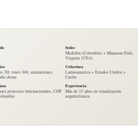
da
Sedes
Medellin (Colombia) + Manassas Park,
Virginia (USA)
ios
Cobertura
s 3D, tours 360, animaciones,
Latinoamerica + Estados Unidos +
afia drone
Caribe
nza
Experiencia
ara proyectos internacionales, COP
Más de 15 años en visualización
Colombia
arquitectónica