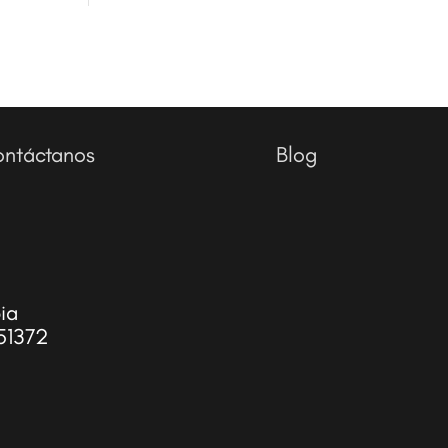
ntáctanos
Blog
ia
51372