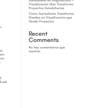
Surrealismo en Arquitectura —
Visualización Que Transforma
Proyectos Inmobiliarios
Cómo Surrealismo Transforma
Diseños en Visualización que
Vende Proyectos
n,
Recent
Comments
No hay comentarios que
ks
mostrar.
ben.
ion.
.
3
druck