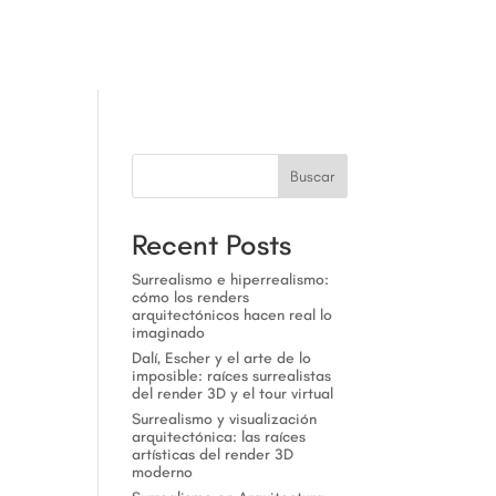
a
Buscar
Recent Posts
Surrealismo e hiperrealismo:
cómo los renders
arquitectónicos hacen real lo
imaginado
Dalí, Escher y el arte de lo
imposible: raíces surrealistas
del render 3D y el tour virtual
Surrealismo y visualización
arquitectónica: las raíces
artísticas del render 3D
moderno