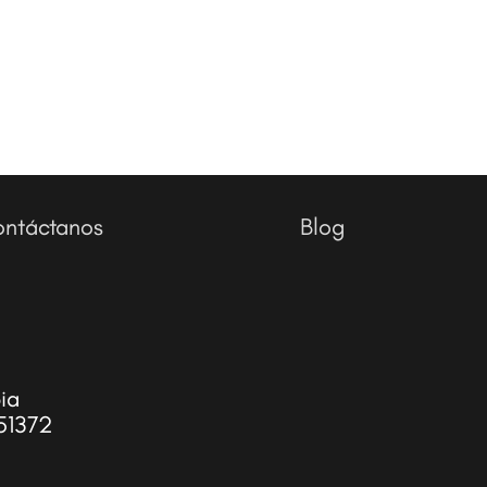
ntáctanos
Blog
ia
51372