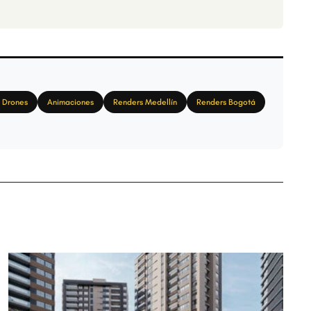
 Drones
Animaciones
Renders Medellín
Renders Bogotá