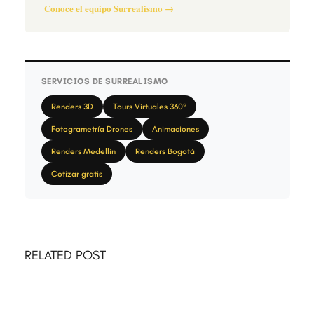
Conoce el equipo Surrealismo →
SERVICIOS DE SURREALISMO
Renders 3D
Tours Virtuales 360°
Fotogrametría Drones
Animaciones
Renders Medellín
Renders Bogotá
Cotizar gratis
RELATED POST