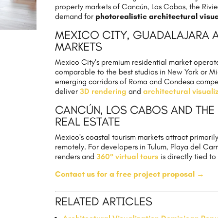
property markets of Cancún, Los Cabos, the Rivie
demand for
photorealistic architectural visua
MEXICO CITY, GUADALAJARA A
MARKETS
Mexico City’s premium residential market operates
comparable to the best studios in New York or M
emerging corridors of Roma and Condesa compete 
deliver
3D rendering
and
architectural visuali
CANCÚN, LOS CABOS AND THE 
REAL ESTATE
Mexico’s coastal tourism markets attract primari
remotely. For developers in Tulum, Playa del Car
renders and
360° virtual tours
is directly tied t
Contact us for a free project proposal →
RELATED ARTICLES