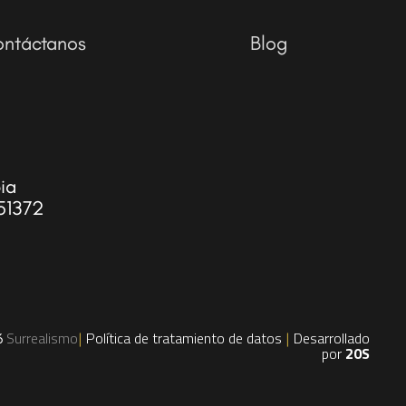
ntáctanos
Blog
ia
51372
Surrealismo
Política de tratamiento de datos
Desarrollado
6
|
|
por
20S