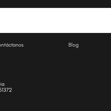
ntáctanos
Blog
ia
51372